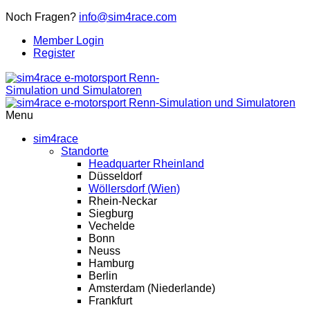
Noch Fragen?
info@sim4race.com
Member Login
Register
Menu
sim4race
Standorte
Headquarter Rheinland
Düsseldorf
Wöllersdorf (Wien)
Rhein-Neckar
Siegburg
Vechelde
Bonn
Neuss
Hamburg
Berlin
Amsterdam (Niederlande)
Frankfurt