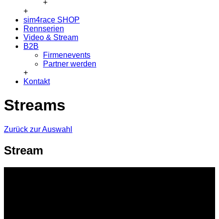
+
+
sim4race SHOP
Rennserien
Video & Stream
B2B
Firmenevents
Partner werden
+
Kontakt
Streams
Zurück zur Auswahl
Stream