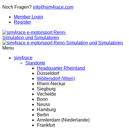
Noch Fragen?
info@sim4race.com
Member Login
Register
Menu
sim4race
Standorte
Headquarter Rheinland
Düsseldorf
Wöllersdorf (Wien)
Rhein-Neckar
Siegburg
Vechelde
Bonn
Neuss
Hamburg
Berlin
Amsterdam (Niederlande)
Frankfurt